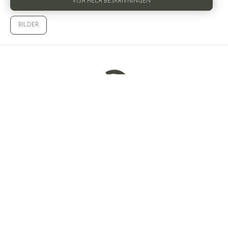
VISA HELA BESKRIVNINGEN
BILDER
Laddar bilder...
© WALLENSTEDT SVERIGE AB