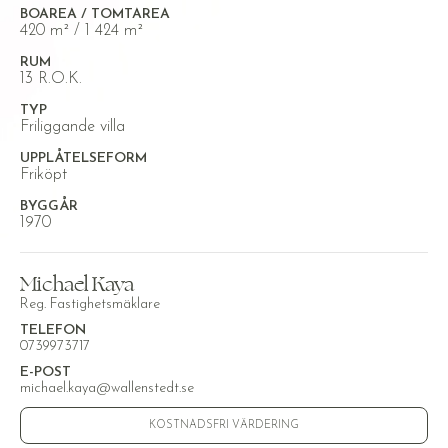
BOAREA / TOMTAREA
420 m² / 1 424 m²
RUM
13 R.O.K.
TYP
Friliggande villa
UPPLÅTELSEFORM
Friköpt
BYGGÅR
1970
Michael Kaya
Reg. Fastighetsmäklare
TELEFON
0739973717
E-POST
michael.kaya@wallenstedt.se
KOSTNADSFRI VÄRDERING