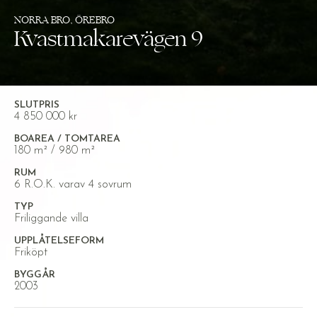
NORRA BRO, ÖREBRO
Kvastmakarevägen 9
SLUTPRIS
4 850 000 kr
BOAREA / TOMTAREA
180 m² / 980 m²
RUM
6 R.O.K. varav 4 sovrum
TYP
Friliggande villa
UPPLÅTELSEFORM
Friköpt
BYGGÅR
2003