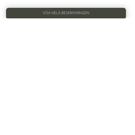
VISA HELA BESKRIVNINGEN
BILDER
PLANLÖSNING
VISA ALLA 42 BILDER