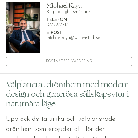
Michael Kaya
Reg. Fastighetsmäklare
TELEFON
0739973717
E-POST
michael.kaya@wallenstedt.se
KOSTNADSFRI VÄRDERING
Välplanerat drömhem med modern
design och generösa sällskapsytor i
naturnära läge
Upptäck detta unika och välplanerade
drömhem som erbjuder allt för den