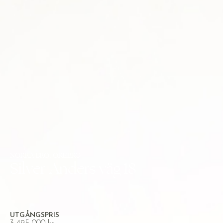
NORRA BRO, ÖREBRO
Silver-Anders väg 18
UTGÅNGSPRIS