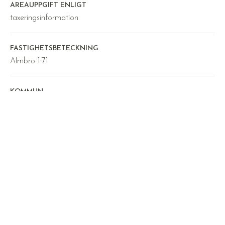
AREAUPPGIFT ENLIGT
taxeringsinformation
FASTIGHETSBETECKNING
Almbro 1:71
KOMMUN
Örebro
Byggnad
Interiör
Ekonomi
Omgivning