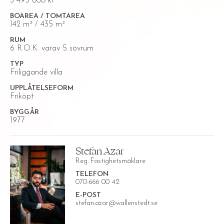
3 495 000 kr
BOAREA / TOMTAREA
142 m² / 435 m²
RUM
6 R.O.K. varav 5 sovrum
TYP
Friliggande villa
UPPLÅTELSEFORM
Friköpt
BYGGÅR
1977
Stefan Azar
Reg. Fastighetsmäklare
TELEFON
070-666 00 42
E-POST
stefan.azar@wallenstedt.se