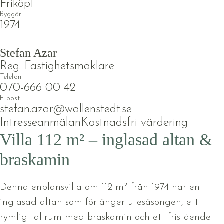
Friköpt
Byggår
1974
Stefan Azar
Reg. Fastighetsmäklare
Telefon
070-666 00 42
E-post
stefan.azar@wallenstedt.se
Intresseanmälan
Kostnadsfri värdering
Villa 112 m² – inglasad altan &
braskamin
Denna enplansvilla om 112 m² från 1974 har en
inglasad altan som förlänger utesäsongen, ett
rymligt allrum med braskamin och ett fristående