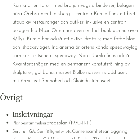
Kumla är en tätort med bra järnvägsförbindelser, belägen
nära Örebro och Hallsberg. I centrala Kumla finns ett brett
utbud av restauranger och butiker, inklusive en centralt
belägen Ica Maxi. Orten har även en Lidl-butik och nu även
Willys. Kumla har också ett aktivt idrottsliv, med fotbollslag
och ishockeylaget. Indianerna är ortens kända speedwaylag
som kör i elitserien i speedway. Nära Kumla finns också
Kvarntorpshögen med en permanent konstutställning av
skulpturer, golfbana, museet Bielkemässen i stadshuset,
militärmuseet Sannahed och Skoindustrimuseet.
Övrigt
Inskrivningar
Stadsplan (1970-11-11)
Planbestämmelser
Gemensamhetsanläggning:
Servitut, GA, Samfälligheter etc.