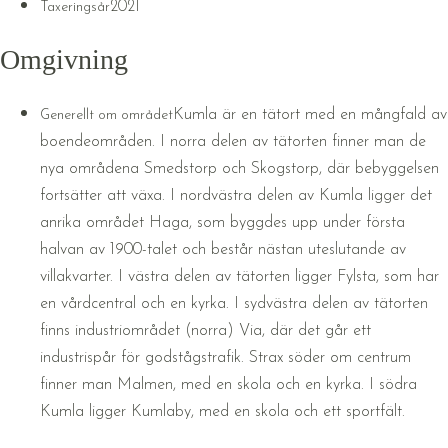
2021
Taxeringsår
Omgivning
Kumla är en tätort med en mångfald av
Generellt om området
boendeområden. I norra delen av tätorten finner man de
nya områdena Smedstorp och Skogstorp, där bebyggelsen
fortsätter att växa. I nordvästra delen av Kumla ligger det
anrika området Haga, som byggdes upp under första
halvan av 1900-talet och består nästan uteslutande av
villakvarter. I västra delen av tätorten ligger Fylsta, som har
en vårdcentral och en kyrka. I sydvästra delen av tätorten
finns industriområdet (norra) Via, där det går ett
industrispår för godstågstrafik. Strax söder om centrum
finner man Malmen, med en skola och en kyrka. I södra
Kumla ligger Kumlaby, med en skola och ett sportfält.