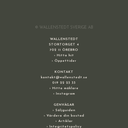
© WALLENSTEDT SVERIGE AB
WALLENSTEDT
STORTORGET 4
702 11 ÖREBRO
› Hitta hit
› Öppettider
KONTAKT
kontakt@wallenstedt.se
019 22 23 33
› Hitta mäklare
› Instagram
GENVÄGAR
› Säljguiden
› Värdera din bostad
› Artiklar
› Integritetspolicy