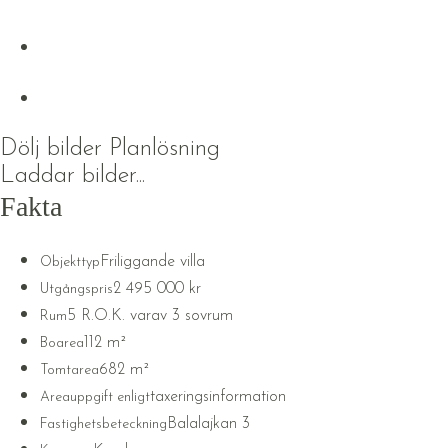
Dölj bilder
Planlösning
Laddar bilder...
Fakta
Friliggande villa
Objekttyp
2 495 000 kr
Utgångspris
5 R.O.K. varav 3 sovrum
Rum
112 m²
Boarea
682 m²
Tomtarea
taxeringsinformation
Areauppgift enligt
Balalajkan 3
Fastighetsbeteckning