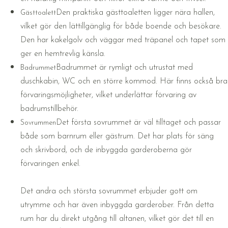
Den praktiska gästtoaletten ligger nära hallen,
Gästtoalett
vilket gör den lättillgänglig för både boende och besökare.
Den har kakelgolv och väggar med träpanel och tapet som
ger en hemtrevlig känsla.
Badrummet är rymligt och utrustat med
Badrummet
duschkabin, WC och en större kommod. Här finns också bra
förvaringsmöjligheter, vilket underlättar förvaring av
badrumstillbehör.
Det första sovrummet är väl tilltaget och passar
Sovrummen
både som barnrum eller gästrum. Det har plats för säng
och skrivbord, och de inbyggda garderoberna gör
förvaringen enkel.
Det andra och största sovrummet erbjuder gott om
utrymme och har även inbyggda garderober. Från detta
rum har du direkt utgång till altanen, vilket gör det till en