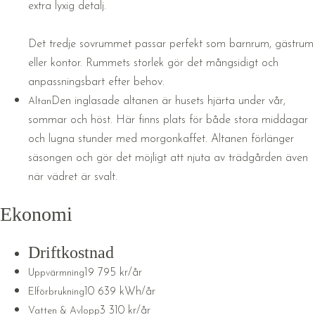
extra lyxig detalj.
Det tredje sovrummet passar perfekt som barnrum, gästrum
eller kontor. Rummets storlek gör det mångsidigt och
anpassningsbart efter behov.
Den inglasade altanen är husets hjärta under vår,
Altan
sommar och höst. Här finns plats för både stora middagar
och lugna stunder med morgonkaffet. Altanen förlänger
säsongen och gör det möjligt att njuta av trädgården även
när vädret är svalt.
Ekonomi
Driftkostnad
19 795 kr/år
Uppvärmning
10 639 kWh/år
Elförbrukning
3 310 kr/år
Vatten & Avlopp