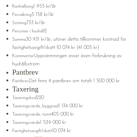
1 955 kr/år
Renhållning
5 138 kr/år
Försäkring
733 kr/år
Sotning
2
Personer i hushåll
30 931 kr/år, utöver detta tillkommer kostnad för
Summa
fastighetsavgift/skatt 10 074 kr (41 005 kr)
Uppvärmningen avser även förbrukning av
Kommentar
hushållsström
Pantbrev
Det finns 4 pantbrev om totalt 1 500 000 kr
Pantbrev
Taxering
220
Taxeringskod
1 134 000 kr
Taxeringsvärde, byggnad
405 000 kr
Taxeringsvärde, tomt
1 539 000 kr
Taxeringsvärde
10 074 kr
Fastighetsavgift/skatt