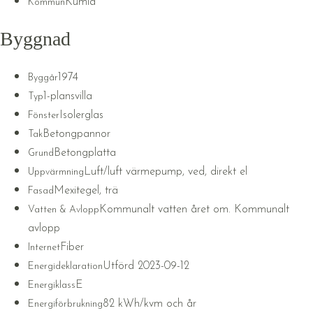
Kumla
Kommun
Byggnad
1974
Byggår
1-plansvilla
Typ
Isolerglas
Fönster
Betongpannor
Tak
Betongplatta
Grund
Luft/luft värmepump, ved, direkt el
Uppvärmning
Mexitegel, trä
Fasad
Kommunalt vatten året om. Kommunalt
Vatten & Avlopp
avlopp
Fiber
Internet
Utförd 2023-09-12
Energideklaration
E
Energiklass
82 kWh/kvm och år
Energiförbrukning