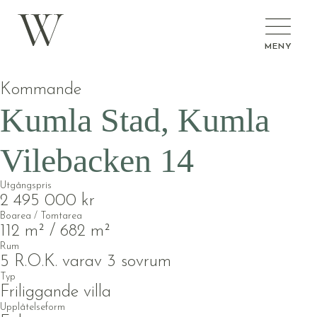
MENY
Kommande
Kumla Stad, Kumla
Vilebacken 14
Utgångspris
2 495 000 kr
Boarea / Tomtarea
112 m² / 682 m²
Rum
5 R.O.K. varav 3 sovrum
Typ
Friliggande villa
Upplåtelseform