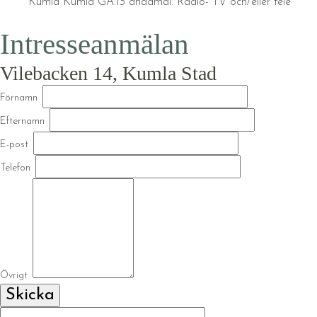
Kumla Kumla GA:13 ändamål: Radio- TV och/eller tele
Intresseanmälan
Vilebacken 14, Kumla Stad
Förnamn
Efternamn
E-post
Telefon
Övrigt