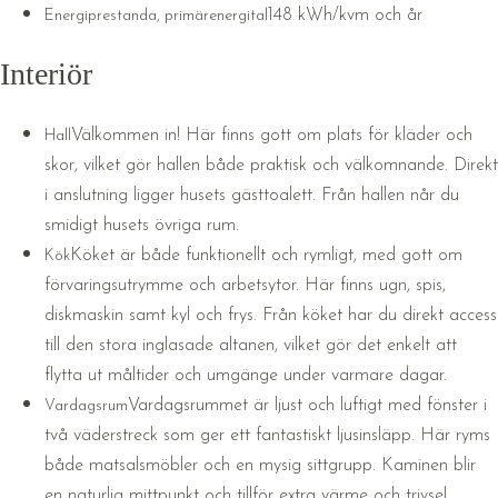
148 kWh/kvm och år
Energiprestanda, primärenergital
Interiör
Välkommen in! Här finns gott om plats för kläder och
Hall
skor, vilket gör hallen både praktisk och välkomnande. Direkt
i anslutning ligger husets gästtoalett. Från hallen når du
smidigt husets övriga rum.
Köket är både funktionellt och rymligt, med gott om
Kök
förvaringsutrymme och arbetsytor. Här finns ugn, spis,
diskmaskin samt kyl och frys. Från köket har du direkt access
till den stora inglasade altanen, vilket gör det enkelt att
flytta ut måltider och umgänge under varmare dagar.
Vardagsrummet är ljust och luftigt med fönster i
Vardagsrum
två väderstreck som ger ett fantastiskt ljusinsläpp. Här ryms
både matsalsmöbler och en mysig sittgrupp. Kaminen blir
en naturlig mittpunkt och tillför extra värme och trivsel.