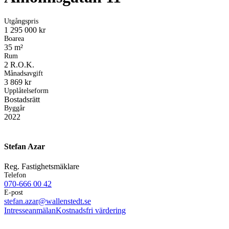
Utgångspris
1 295 000 kr
Boarea
35 m²
Rum
2 R.O.K.
Månadsavgift
3 869 kr
Upplåtelseform
Bostadsrätt
Byggår
2022
Stefan Azar
Reg. Fastighetsmäklare
Telefon
070-666 00 42
E-post
stefan.azar@wallenstedt.se
Intresseanmälan
Kostnadsfri värdering