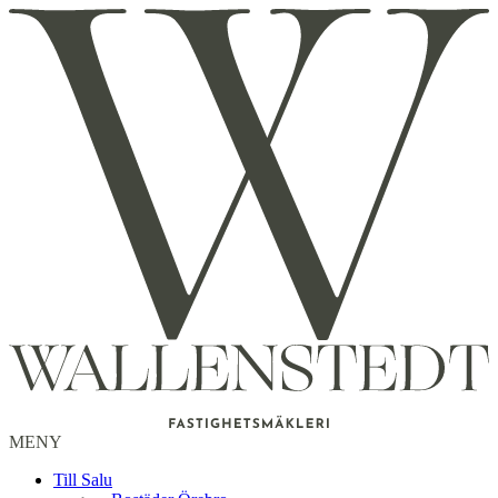
MENY
Till Salu