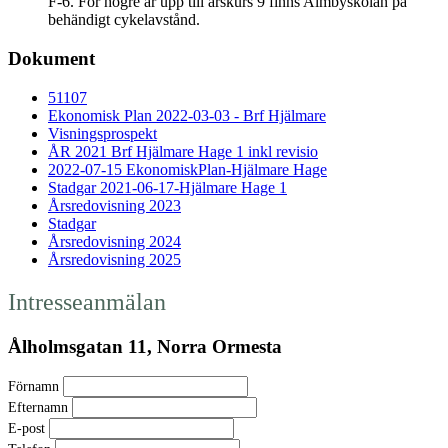
F-6. För högre år upp till årskurs 9 finns Almbyskolan på
behändigt cykelavstånd.
Dokument
51107
Ekonomisk Plan 2022-03-03 - Brf Hjälmare
Visningsprospekt
ÅR 2021 Brf Hjälmare Hage 1 inkl revisio
2022-07-15 EkonomiskPlan-Hjälmare Hage
Stadgar 2021-06-17-Hjälmare Hage 1
Årsredovisning 2023
Stadgar
Årsredovisning 2024
Årsredovisning 2025
Intresseanmälan
Ålholmsgatan 11, Norra Ormesta
Förnamn
Efternamn
E-post