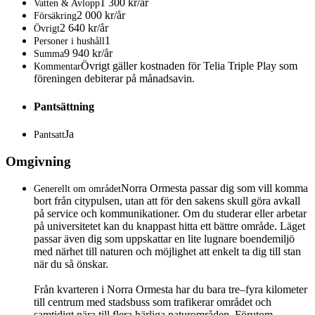
1 300 kr/år
Vatten & Avlopp
2 000 kr/år
Försäkring
2 640 kr/år
Övrigt
1
Personer i hushåll
9 940 kr/år
Summa
Övrigt gäller kostnaden för Telia Triple Play som
Kommentar
föreningen debiterar på månadsavin.
Pantsättning
Ja
Pantsatt
Omgivning
Norra Ormesta passar dig som vill komma
Generellt om området
bort från citypulsen, utan att för den sakens skull göra avkall
på service och kommunikationer. Om du studerar eller arbetar
på universitetet kan du knappast hitta ett bättre område. Läget
passar även dig som uppskattar en lite lugnare boendemiljö
med närhet till naturen och möjlighet att enkelt ta dig till stan
när du så önskar.
Från kvarteren i Norra Ormesta har du bara tre–fyra kilometer
till centrum med stadsbuss som trafikerar området och
samtidigt nära till flera härliga naturområden. Förutom