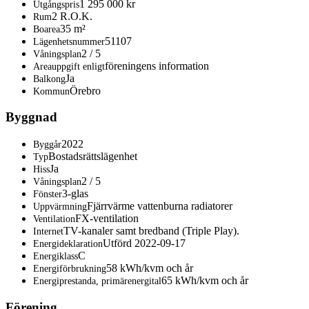
1 295 000 kr
Utgångspris
2 R.O.K.
Rum
35 m²
Boarea
51107
Lägenhetsnummer
2 / 5
Våningsplan
föreningens information
Areauppgift enligt
Ja
Balkong
Örebro
Kommun
Byggnad
2022
Byggår
Bostadsrättslägenhet
Typ
Ja
Hiss
2 / 5
Våningsplan
3-glas
Fönster
Fjärrvärme vattenburna radiatorer
Uppvärmning
FX-ventilation
Ventilation
TV-kanaler samt bredband (Triple Play).
Internet
Utförd 2022-09-17
Energideklaration
C
Energiklass
58 kWh/kvm och år
Energiförbrukning
65 kWh/kvm och år
Energiprestanda, primärenergital
Förening