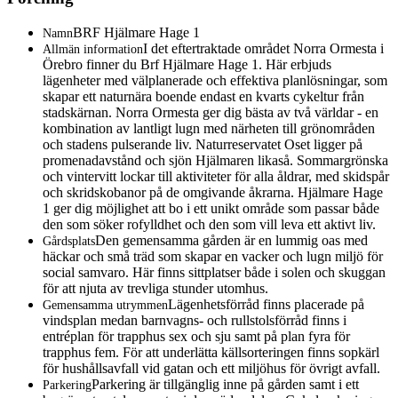
BRF Hjälmare Hage 1
Namn
I det eftertraktade området Norra Ormesta i
Allmän information
Örebro finner du Brf Hjälmare Hage 1. Här erbjuds
lägenheter med välplanerade och effektiva planlösningar, som
skapar ett naturnära boende endast en kvarts cykeltur från
stadskärnan. Norra Ormesta ger dig bästa av två världar - en
kombination av lantligt lugn med närheten till grönområden
och stadens pulserande liv. Naturreservatet Oset ligger på
promenadavstånd och sjön Hjälmaren likaså. Sommargrönska
och vintervitt lockar till aktiviteter för alla åldrar, med skidspår
och skridskobanor på de omgivande åkrarna. Hjälmare Hage
1 ger dig möjlighet att bo i ett unikt område som passar både
den som söker rofylldhet och den som vill leva ett aktivt liv.
Den gemensamma gården är en lummig oas med
Gårdsplats
häckar och små träd som skapar en vacker och lugn miljö för
social samvaro. Här finns sittplatser både i solen och skuggan
för att njuta av trevliga stunder utomhus.
Lägenhetsförråd finns placerade på
Gemensamma utrymmen
vindsplan medan barnvagns- och rullstolsförråd finns i
entréplan för trapphus sex och sju samt på plan fyra för
trapphus fem. För att underlätta källsorteringen finns sopkärl
för hushållsavfall vid gatan och ett miljöhus för övrigt avfall.
Parkering är tillgänglig inne på gården samt i ett
Parkering