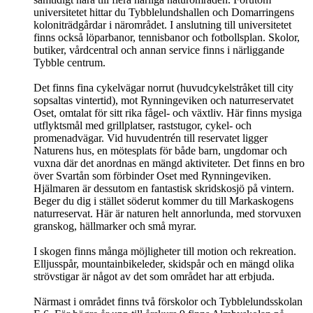
universitetet hittar du Tybblelundshallen och Domarringens
koloniträdgårdar i närområdet. I anslutning till universitetet
finns också löparbanor, tennisbanor och fotbollsplan. Skolor,
butiker, vårdcentral och annan service finns i närliggande
Tybble centrum.
Det finns fina cykelvägar norrut (huvudcykelstråket till city
sopsaltas vintertid), mot Rynningeviken och naturreservatet
Oset, omtalat för sitt rika fågel- och växtliv. Här finns mysiga
utflyktsmål med grillplatser, raststugor, cykel- och
promenadvägar. Vid huvudentrén till reservatet ligger
Naturens hus, en mötesplats för både barn, ungdomar och
vuxna där det anordnas en mängd aktiviteter. Det finns en bro
över Svartån som förbinder Oset med Rynningeviken.
Hjälmaren är dessutom en fantastisk skridskosjö på vintern.
Beger du dig i stället söderut kommer du till Markaskogens
naturreservat. Här är naturen helt annorlunda, med storvuxen
granskog, hällmarker och små myrar.
I skogen finns många möjligheter till motion och rekreation.
Elljusspår, mountainbikeleder, skidspår och en mängd olika
strövstigar är något av det som området har att erbjuda.
Närmast i området finns två förskolor och Tybblelundsskolan