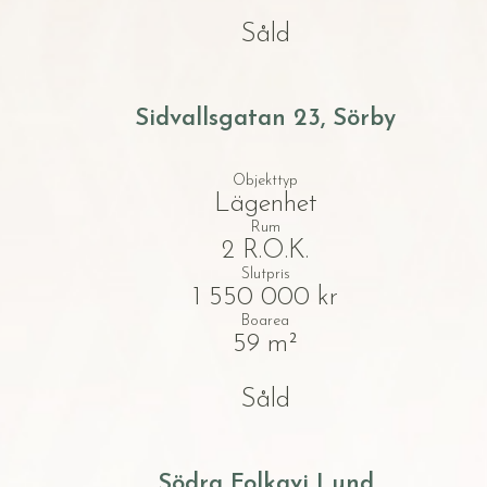
Såld
Sidvallsgatan 23, Sörby
Objekttyp
Lägenhet
Rum
2 R.O.K.
Slutpris
1 550 000 kr
Boarea
59 m²
Såld
Södra Folkavi Lund