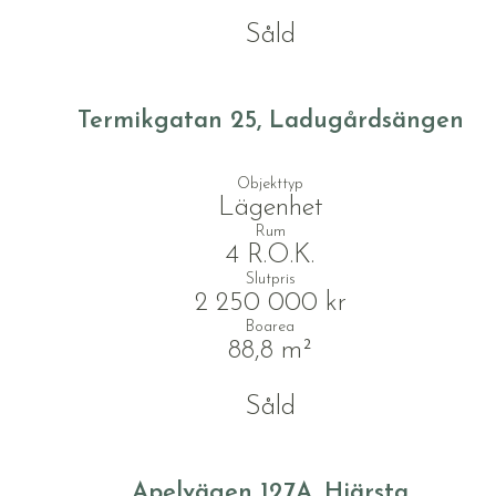
Såld
Termikgatan 25, Ladugårdsängen
Objekttyp
Lägenhet
Rum
4 R.O.K.
Slutpris
2 250 000 kr
Boarea
88,8 m²
Såld
Apelvägen 127A, Hjärsta