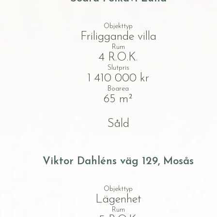
Objekttyp
Friliggande villa
Rum
4 R.O.K.
Slutpris
1 410 000 kr
Boarea
65 m²
Såld
Viktor Dahléns väg 129, Mosås
Objekttyp
Lägenhet
Rum