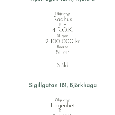
Objekttyp
Radhus
Rum
4 R.O.K.
Slutpris
2 100 000 kr
Boarea
81 m²
Såld
Sigillgatan 181, Björkhaga
Objekttyp
Lägenhet
Rum