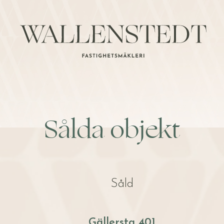
Sålda objekt
Såld
Gällersta 401