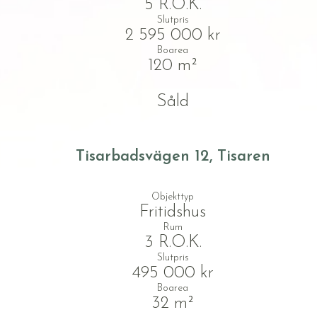
5 R.O.K.
Slutpris
2 595 000 kr
Boarea
120 m²
Såld
Tisarbadsvägen 12, Tisaren
Objekttyp
Fritidshus
Rum
3 R.O.K.
Slutpris
495 000 kr
Boarea
32 m²