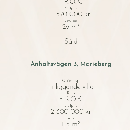
1 R.O.K.
Slutpris
1 370 000 kr
Boarea
26 m²
Såld
Anhaltsvägen 3, Marieberg
Objekttyp
Friliggande villa
Rum
5 R.O.K.
Slutpris
2 600 000 kr
Boarea
115 m²