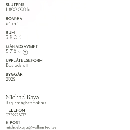
SLUTPRIS
1 800 000 kr
BOAREA
64 m²
RUM
3 R.O.K.
MÅNADSAVGIFT
5 718 kr
UPPLÅTELSEFORM
Bostadsrätt
BYGGÅR
2022
Michael Kaya
Reg. Fastighetsmäklare
TELEFON
0739973717
E-POST
michael.kaya@wallenstedt.se