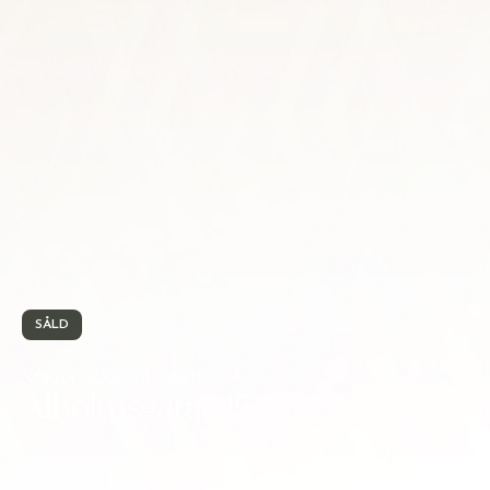
SÅLD
NORRA ORMESTA, ÖREBRO
Ålholmsgatan 15