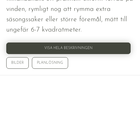
vinden, rymligt nog att rymma extra
säsongssaker eller större föremål, mätt till
ungefär 6-7 kvadratmeter.
VISA HELA BESKRIVNINGEN
BILDER
PLANLÖSNING
Laddar bilder...