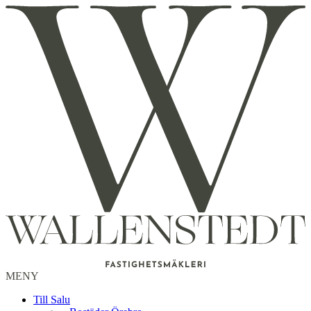
MENY
Till Salu