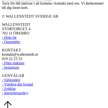
Tack för ditt intresse i att komma i kontakt med oss. Vi återkommer
till dig inom kort.
© WALLENSTEDT SVERIGE AB
WALLENSTEDT
STORTORGET 4
702 11 ÖREBRO
› Hitta hit
› Öppettider
KONTAKT
kontakt@wallenstedt.se
019 22 23 33
› Hitta mäklare
› Instagram
GENVÄGAR
› Säljguiden
› Värdera din bostad
› Artiklar
› Integritetspolicy