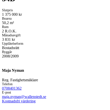
Slutpris
1 375 000 kr
Boarea
50,2 m²
Rum
2 R.O.K.
Månadsavgift
3 831 kr
Upplåtelseform
Bostadsrätt
Byggår
2008/2009
Maja Nyman
Reg. Fastighetsmäklare
Telefon
0708401362
E-post
maja.nyman@wallenstedt.se
Kostnadsfri värdering