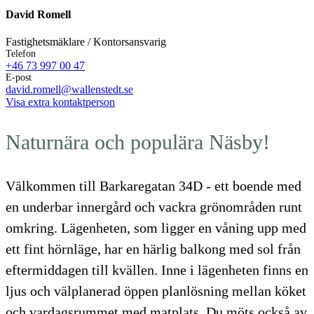
David Romell
Fastighetsmäklare / Kontorsansvarig
Telefon
+46 73 997 00 47
E-post
david.romell@wallenstedt.se
Visa extra kontaktperson
Naturnära och populära Näsby!
Välkommen till Barkaregatan 34D - ett boende med
en underbar innergård och vackra grönområden runt
omkring. Lägenheten, som ligger en våning upp med
ett fint hörnläge, har en härlig balkong med sol från
eftermiddagen till kvällen. Inne i lägenheten finns en
ljus och välplanerad öppen planlösning mellan köket
och vardagsrummet med matplats. Du möts också av