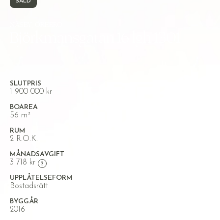
SÅLD
NÄSBY, ÖREBRO
Björkmansgatan 16 lgh 1301
SLUTPRIS
1 900 000 kr
BOAREA
56 m²
RUM
2 R.O.K.
MÅNADSAVGIFT
3 718 kr
UPPLÅTELSEFORM
Bostadsrätt
BYGGÅR
2016