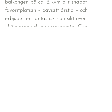
balkongen på ca 12 kvm blir snabbt
favoritplatsen – oavsett årstid – och
erbjuder en fantastisk sjöutsikt över
Hjälmaren och naturreservatet Oset.
VISA HELA BESKRIVNINGEN
BILDER
PLANLÖSNING
Laddar bilder...