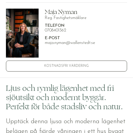
Maja Nyman
Reg. Fastighetsmäklare
TELEFON
0708401362
E-POST
maja.nyman@wallenstedt.se
KOSTNADSFRI VÄRDERING
Ljus och rymlig lägenhet med fri
sjöutsikt och modernt byggår.
Perfekt för både stadsliv och natur.
Upptäck denna ljusa och moderna lägenhet
belägen på fjärde våningen i ett hus byggt