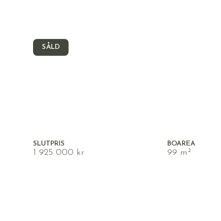
SÅLD
MELLRINGE, ÖREBRO
Citrongatan 6D
SLUTPRIS
BOAREA
1 925 000 kr
99 m²
MÅNADSAVGIFT
UPPLÅTELSEFO
6 000 kr
Bostadsrätt