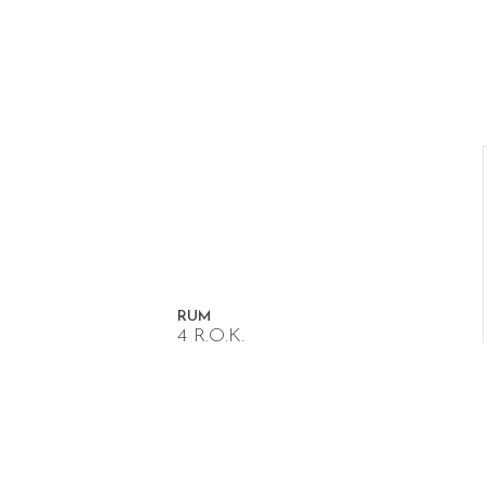
RUM
4 R.O.K.
RM
BYGGÅR
2016