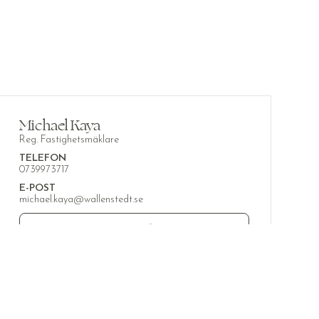
Michael Kaya
Reg. Fastighetsmäklare
TELEFON
0739973717
E-POST
michael.kaya@wallenstedt.se
KOSTNADSFRI VÄRDERING
VISA EXTRA KONTAKTPERSON