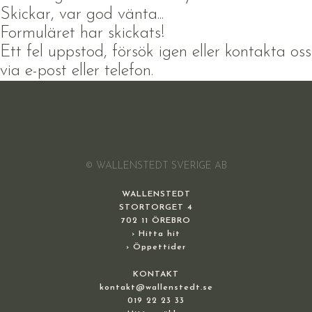
Skickar, var god vänta...
Formuläret har skickats!
Ett fel uppstod, försök igen eller kontakta oss
via e-post eller telefon.
© WALLENSTEDT SVERIGE AB
WALLENSTEDT
STORTORGET 4
702 11 ÖREBRO
› Hitta hit
› Öppettider
KONTAKT
kontakt@wallenstedt.se
019 22 23 33