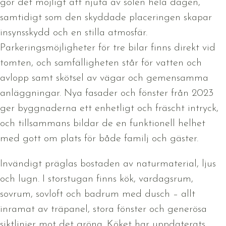
gör det möjligt att njuta av solen hela dagen,
samtidigt som den skyddade placeringen skapar
insynsskydd och en stilla atmosfär.
Parkeringsmöjligheter för tre bilar finns direkt vid
tomten, och samfälligheten står för vatten och
avlopp samt skötsel av vägar och gemensamma
anläggningar. Nya fasader och fönster från 2023
ger byggnaderna ett enhetligt och fräscht intryck,
och tillsammans bildar de en funktionell helhet
med gott om plats för både familj och gäster.
Invändigt präglas bostaden av naturmaterial, ljus
och lugn. I storstugan finns kök, vardagsrum,
sovrum, sovloft och badrum med dusch – allt
inramat av träpanel, stora fönster och generösa
siktlinjer mot det gröna. Köket har uppdaterats