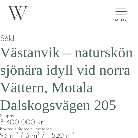
MENY
Såld
Västanvik – naturskön
sjönära idyll vid norra
Vättern, Motala
Dalskogsvägen 205
Slutpris
3 400 000 kr
Boarea / Biarea / Tomtarea
93 m² / 3 m² / 1 520 m²