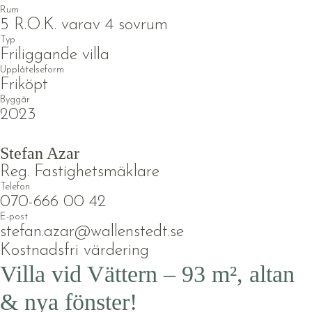
Rum
5 R.O.K. varav 4 sovrum
Typ
Friliggande villa
Upplåtelseform
Friköpt
Byggår
2023
Stefan Azar
Reg. Fastighetsmäklare
Telefon
070-666 00 42
E-post
stefan.azar@wallenstedt.se
Kostnadsfri värdering
Villa vid Vättern – 93 m², altan
& nya fönster!