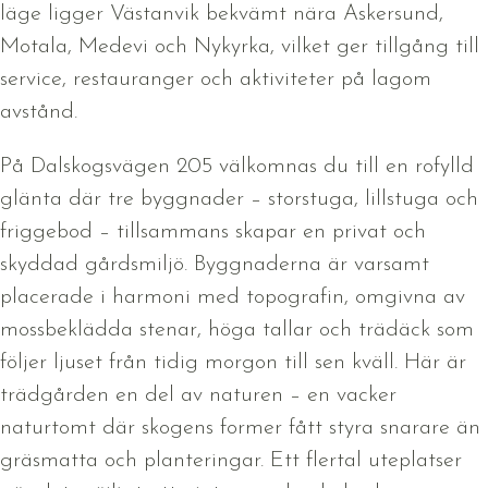
läge ligger Västanvik bekvämt nära Askersund,
Motala, Medevi och Nykyrka, vilket ger tillgång till
service, restauranger och aktiviteter på lagom
avstånd.
På Dalskogsvägen 205 välkomnas du till en rofylld
glänta där tre byggnader – storstuga, lillstuga och
friggebod – tillsammans skapar en privat och
skyddad gårdsmiljö. Byggnaderna är varsamt
placerade i harmoni med topografin, omgivna av
mossbeklädda stenar, höga tallar och trädäck som
följer ljuset från tidig morgon till sen kväll. Här är
trädgården en del av naturen – en vacker
naturtomt där skogens former fått styra snarare än
gräsmatta och planteringar. Ett flertal uteplatser