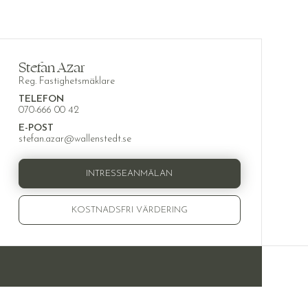
Stefan Azar
Reg. Fastighetsmäklare
TELEFON
070-666 00 42
E-POST
stefan.azar@wallenstedt.se
INTRESSEANMÄLAN
KOSTNADSFRI VÄRDERING