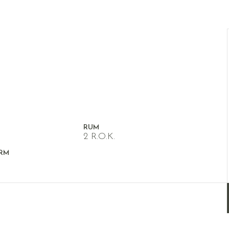
RUM
2 R.O.K.
RM
arkplan & uteplats