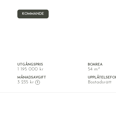
KOMMANDE
LUNDBY, ÖREBRO
Dolomitvägen 100
UTGÅNGSPRIS
BOAREA
1 195 000 kr
54 m²
MÅNADSAVGIFT
UPPLÅTELSEFO
3 235 kr
Bostadsrätt
2a 54 m² – hörnlägenhet, m