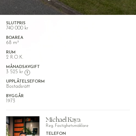
SLUTPRIS
740 000 kr
BOAREA
68 m²
RUM
2 R.O.K.
MÅNADSAVGIFT
3 525 kr
UPPLÅTELSEFORM
Bostadsrätt
BYGGÅR
1973
Michael Kaya
Reg. Fastighetsmäklare
TELEFON