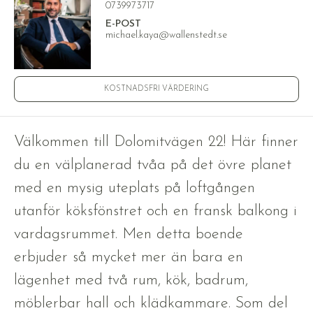
0739973717
E-POST
michael.kaya@wallenstedt.se
KOSTNADSFRI VÄRDERING
Välkommen till Dolomitvägen 22! Här finner
du en välplanerad tvåa på det övre planet
med en mysig uteplats på loftgången
utanför köksfönstret och en fransk balkong i
vardagsrummet. Men detta boende
erbjuder så mycket mer än bara en
lägenhet med två rum, kök, badrum,
möblerbar hall och klädkammare. Som del