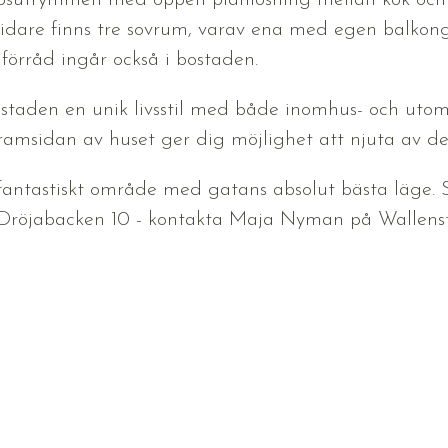
apsutrymmen med öppen planlösning mellan kök och 
dare finns tre sovrum, varav ena med egen balkong. 
förråd ingår också i bostaden.
 bostaden en unik livsstil med både inomhus- och ut
 framsidan av huset ger dig möjlighet att njuta av d
 fantastiskt område med gatans absolut bästa läge
på Dröjabacken 10 - kontakta Maja Nyman på Wallenst