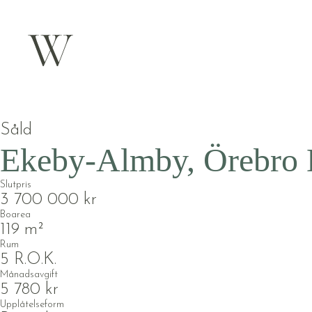
Såld
Ekeby-Almby, Örebro
Slutpris
3 700 000 kr
Boarea
119 m²
Rum
5 R.O.K.
Månadsavgift
5 780 kr
Upplåtelseform