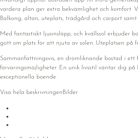
Invändigt öppnar bostaden upp till stora gemensk
vardera plan ger extra bekvämlighet och komfort. Vi
Balkong, altan, uteplats, trädgård och carport samt 
Med fantastiskt ljusinsläpp, och kvällssol erbjuder
gott om plats för att njuta av solen. Uteplatsen på
Sammanfattningsvis, en drömliknande bostad i ett
förvaringsmöjligheter. En unik livsstil väntar dig 
exceptionella boende.
Visa hela beskrivningen
Bilder