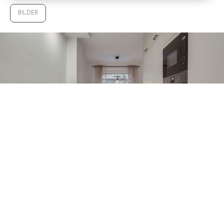
BILDER
VISA ALLA 23 BILDER
© WALLENSTEDT SVERIGE AB