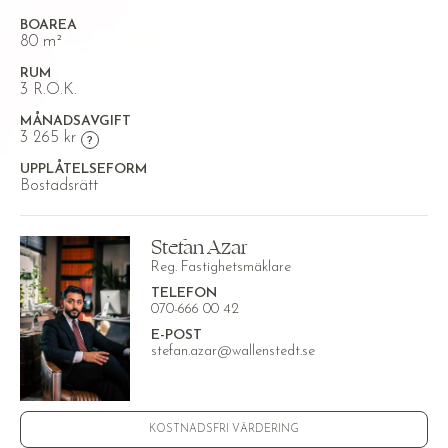
BOAREA
80 m²
RUM
3 R.O.K.
MÅNADSAVGIFT
3 265 kr
UPPLÅTELSEFORM
Bostadsrätt
Stefan Azar
Reg. Fastighetsmäklare
TELEFON
070-666 00 42
E-POST
stefan.azar@wallenstedt.se
KOSTNADSFRI VÄRDERING