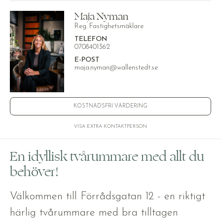
Maja Nyman
Reg. Fastighetsmäklare
TELEFON
0708401362
E-POST
maja.nyman@wallenstedt.se
KOSTNADSFRI VÄRDERING
VISA EXTRA KONTAKTPERSON
En idyllisk tvårummare med allt du
behöver!
Välkommen till Förrådsgatan 12 - en riktigt
härlig tvårummare med bra tilltagen