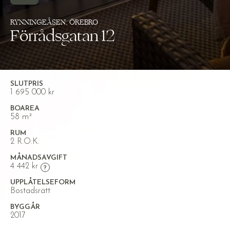
RYNNINGEÅSEN, ÖREBRO
Förrådsgatan 12
SLUTPRIS
1 695 000 kr
BOAREA
58 m²
RUM
2 R.O.K.
MÅNADSAVGIFT
4 442 kr
UPPLÅTELSEFORM
Bostadsrätt
BYGGÅR
2017