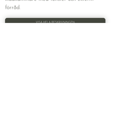
förråd.
VISA HELA BESKRIVNINGEN
BILDER
PLANLÖSNING
VISA ALLA 19 BILDER