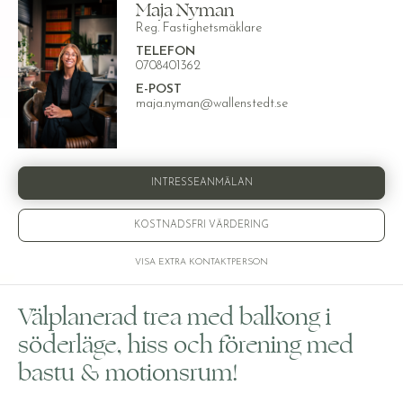
Maja Nyman
Reg. Fastighetsmäklare
TELEFON
0708401362
E-POST
maja.nyman@wallenstedt.se
INTRESSEANMÄLAN
KOSTNADSFRI VÄRDERING
VISA EXTRA KONTAKTPERSON
Välplanerad trea med balkong i
söderläge, hiss och förening med
bastu & motionsrum!