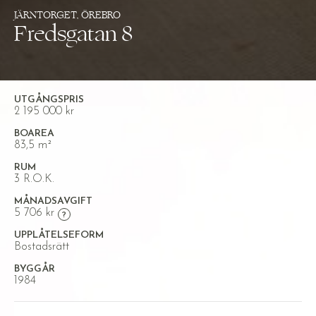
JÄRNTORGET, ÖREBRO
Fredsgatan 8
UTGÅNGSPRIS
2 195 000 kr
BOAREA
83,5 m²
RUM
3 R.O.K.
MÅNADSAVGIFT
5 706 kr
UPPLÅTELSEFORM
Bostadsrätt
BYGGÅR
1984