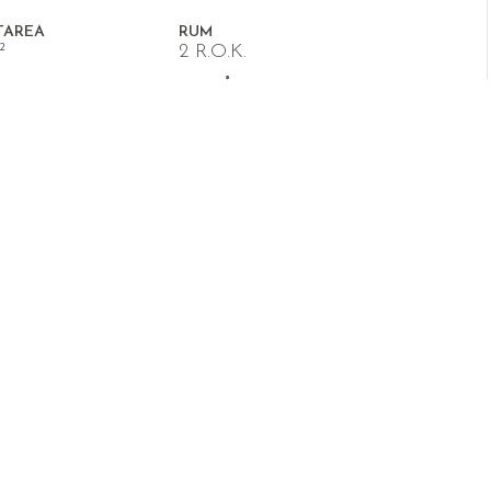
TAREA
RUM
²
2 R.O.K.
RM
BYGGÅR
1909
bro City!!
e 2, där du kan njuta av en harmonisk
ro City.