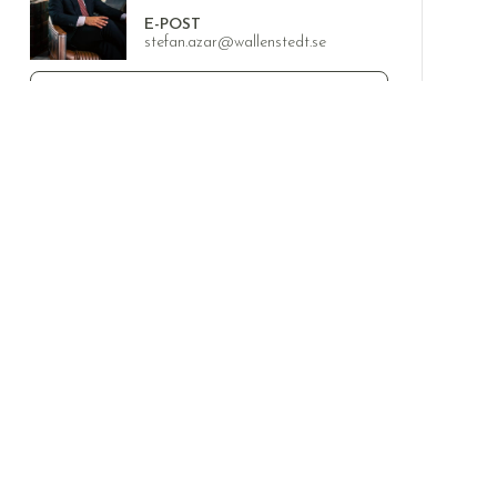
E-POST
stefan.azar@wallenstedt.se
KOSTNADSFRI VÄRDERING