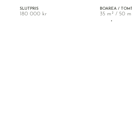
SLUTPRIS
BOAREA / TOM
180 000 kr
35 m² / 50 m
TYP
UPPLÅTELSEFO
Fritidshus
Arrende
En Oas av Harmoni nära Öre
Välkommen till Gäddesta Småstugeområd
atmosfär med endast 13 minuter till Öreb
VISA HELA BESKRIVNINGEN
BILDER