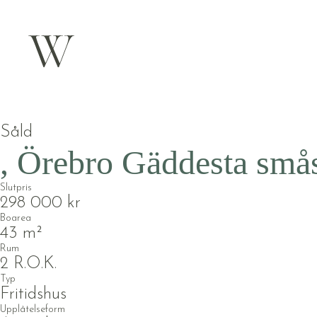
Såld
, Örebro
Gäddesta små
Slutpris
298 000 kr
Boarea
43 m²
Rum
2 R.O.K.
Typ
Fritidshus
Upplåtelseform