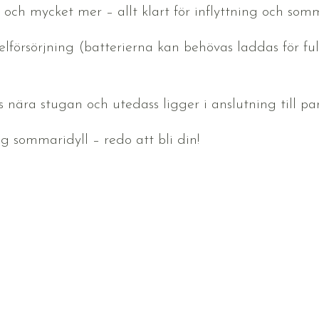
och mycket mer – allt klart för inflyttning och som
elförsörjning (batterierna kan behövas laddas för ful
ns nära stugan och utedass ligger i anslutning till pa
g sommaridyll – redo att bli din!