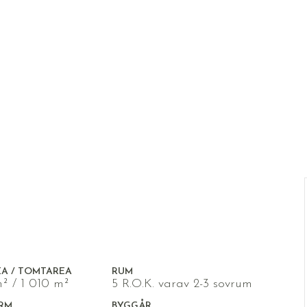
EA / TOMTAREA
RUM
m² / 1 010 m²
5 R.O.K. varav 2-3 sovrum
RM
BYGGÅR