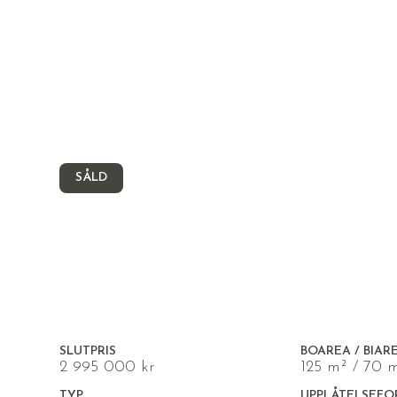
SÅLD
ASKERSUND, ASKERSUND
Gårdsjögatan 11
SLUTPRIS
BOAREA / BIAR
2 995 000 kr
125 m² / 70 
TYP
UPPLÅTELSEFO