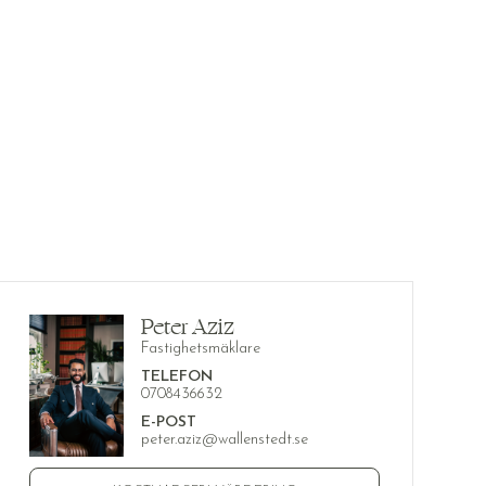
Peter Aziz
Fastighetsmäklare
TELEFON
0708436632
E-POST
peter.aziz@wallenstedt.se