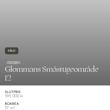
SÅLD
, ÖREBRO
Glommans Småstugeområde
12
SLUTPRIS
395 000 kr
BOAREA
37 m²