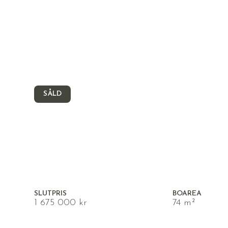
SÅLD
VÄSTER, ÖREBRO
Gustavsgatan 38
SLUTPRIS
BOAREA
1 675 000 kr
74 m²
MÅNADSAVGIFT
UPPLÅTELSEFO