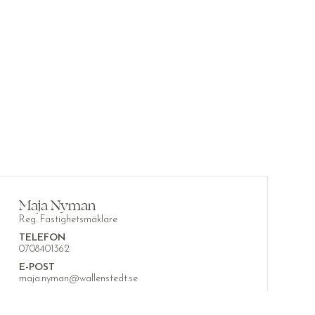
Maja Nyman
Reg. Fastighetsmäklare
TELEFON
0708401362
E-POST
maja.nyman@wallenstedt.se
KOSTNADSFRI VÄRDERING