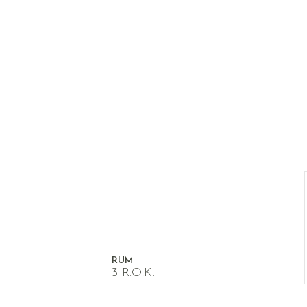
RUM
3 R.O.K.
RM