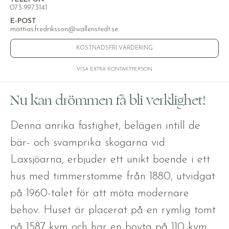
073-9973141
E-POST
mattias.fredriksson@wallenstedt.se
KOSTNADSFRI VÄRDERING
VISA EXTRA KONTAKTPERSON
Nu kan drömmen få bli verklighet!
Denna anrika fastighet, belägen intill de
bär- och svamprika skogarna vid
Laxsjöarna, erbjuder ett unikt boende i ett
hus med timmerstomme från 1880, utvidgat
på 1960-talet för att möta modernare
behov. Huset är placerat på en rymlig tomt
på 1587 kvm och har en boyta på 110 kvm