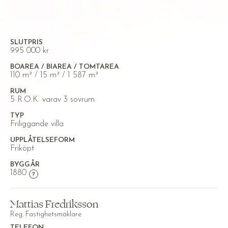
SLUTPRIS
995 000 kr
BOAREA / BIAREA / TOMTAREA
110 m² / 15 m² / 1 587 m²
RUM
5 R.O.K. varav 3 sovrum
TYP
Friliggande villa
UPPLÅTELSEFORM
Friköpt
BYGGÅR
1880
Mattias Fredriksson
Reg. Fastighetsmäklare
TELEFON