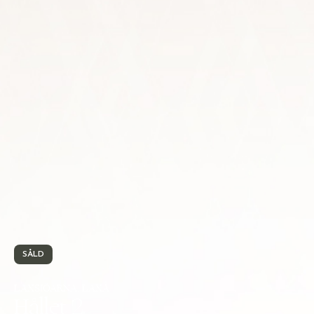
SÅLD
LAXSJÖARNA, LAXÅ
Hållet 2