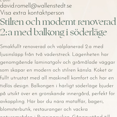
E-post
david.romell@wallenstedt.se
Visa extra kontaktperson
Stilren och modernt renoverad
2:a med balkong i söderläge
Smakfullt renoverad och välplanerad 2:a med
ljusinsläpp från två väderstreck. Lägenheten har
genomgående laminatgolv och gråmålade väggar
som skapar en modern och stilren känsla. Köket är
fullt utrustat med all maskinell komfort och har en
tidlös design. Balkongen i härligt söderläge bjuder
på utsikt över en grönskande innergård, perfekt för
avkoppling. Här bor du nära mataffär, bageri,
blomsterbutik, restauranger och vackra