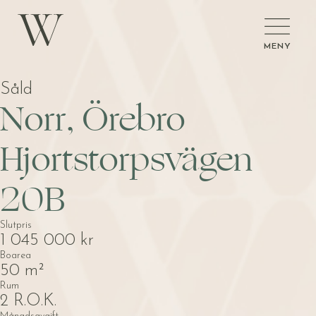
MENY
Såld
Norr, Örebro
Hjortstorpsvägen
20B
Slutpris
1 045 000 kr
Boarea
50 m²
Rum
2 R.O.K.