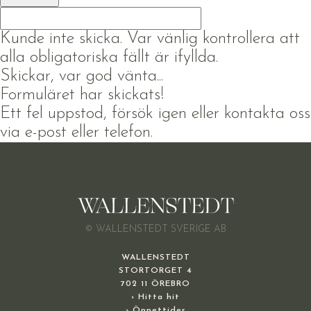
Kunde inte skicka. Var vänlig kontrollera att
alla obligatoriska fällt är ifyllda.
Skickar, var god vänta...
Formuläret har skickats!
Ett fel uppstod, försök igen eller kontakta oss
via e-post eller telefon.
© WALLENSTEDT SVERIGE AB
WALLENSTEDT
STORTORGET 4
702 11 ÖREBRO
› Hitta hit
› Öppettider