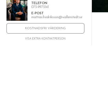
TELEFON
073-9973141
E-POST
mattias.fredriksson@wallenstedt.se
KOSTNADSFRI VÄRDERING
VISA EXTRA KONTAKTPERSON