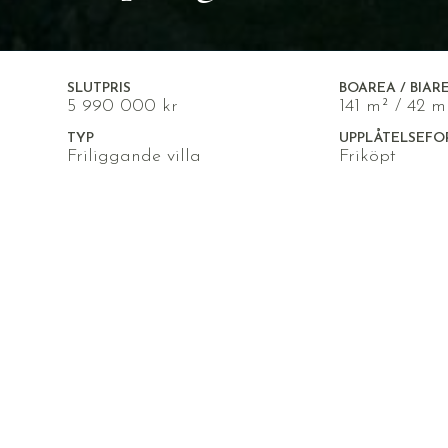
SLUTPRIS
BOAREA / BIAR
5 990 000 kr
141 m² / 42 m
TYP
UPPLÅTELSEFO
Friliggande villa
Friköpt
Rymlig och stilig enplansvill
Denna imponerande villa på Inspelsgatan
Erbjuder en generös tomt med stilla baks
plan med en smart och genomtänkt planl