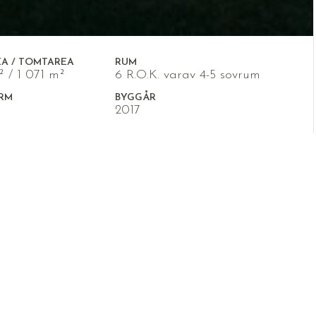
EA / TOMTAREA
RUM
² / 1 071 m²
6 R.O.K. varav 4-5 sovrum
RM
BYGGÅR
2017
a i Lanna!
 28 i Lanna!
ida som ej får bebyggas, fördelad på ett
ösning med golvvärme i hela huset! Det