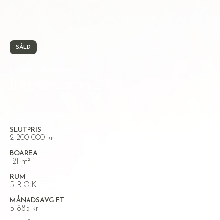
SÅLD
LANNA, LEKEBERG
Inspelsgatan 29A
SLUTPRIS
2 200 000 kr
BOAREA
121 m²
RUM
5 R.O.K.
MÅNADSAVGIFT
5 885 kr