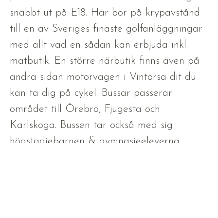
snabbt ut på E18. Här bor på krypavstånd
till en av Sveriges finaste golfanläggningar
med allt vad en sådan kan erbjuda inkl.
matbutik. En större närbutik finns även på
andra sidan motorvägen i Vintorsa dit du
kan ta dig på cykel. Bussar passerar
området till Örebro, Fjugesta och
Karlskoga. Bussen tar också med sig
högstadiebarnen & gymnasieeleverna
medan de yngre barnen har skola och
förskola i det absoluta närområdet fullt av
barn i alla åldrar.