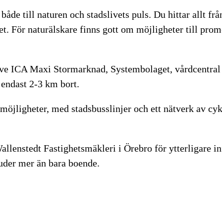
de till naturen och stadslivets puls. Du hittar allt från
et. För naturälskare finns gott om möjligheter till p
ive ICA Maxi Stormarknad, Systembolaget, vårdcentral 
 endast 2-3 km bort.
ligheter, med stadsbusslinjer och ett nätverk av cyke
lenstedt Fastighetsmäkleri i Örebro för ytterligare inf
juder mer än bara boende.