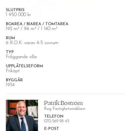
SLUTPRIS
1 950 000 kr
BOAREA / BIAREA / TOMTAREA
192 m² / 96 m² / 1 140 m²
RUM
6 R.O.K. varav 4-5 sovrum
TYP
Friliggande villa
UPPLÅTELSEFORM
Friköpt
BYGGÅR
1934
Patrik Boström
Reg. Fastighetsmäklare
TELEFON
070-569 98 45
E-POST