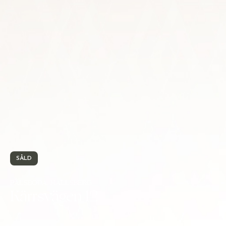
SÅLD
PÅLSBODA, HALLSBERG
Kärrsvägen 12