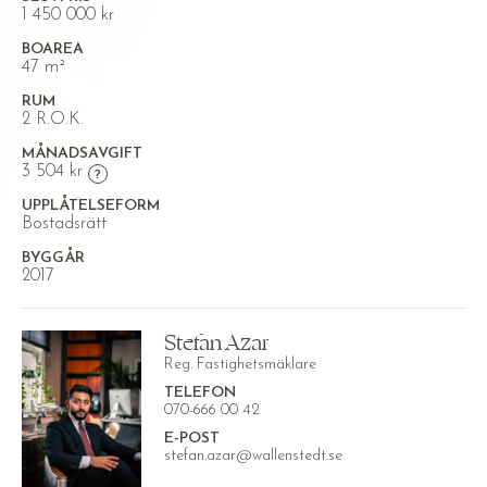
1 450 000 kr
BOAREA
47 m²
RUM
2 R.O.K.
MÅNADSAVGIFT
3 504 kr
UPPLÅTELSEFORM
Bostadsrätt
BYGGÅR
2017
Stefan Azar
Reg. Fastighetsmäklare
TELEFON
070-666 00 42
E-POST
stefan.azar@wallenstedt.se