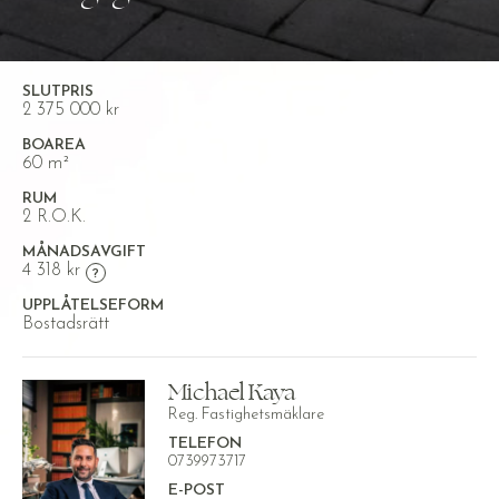
SLUTPRIS
2 375 000 kr
BOAREA
60 m²
RUM
2 R.O.K.
MÅNADSAVGIFT
4 318 kr
UPPLÅTELSEFORM
Bostadsrätt
Michael Kaya
Reg. Fastighetsmäklare
TELEFON
0739973717
E-POST