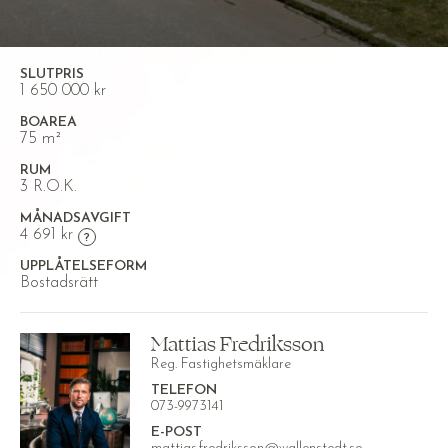
SLUTPRIS
1 650 000 kr
BOAREA
75 m²
RUM
3 R.O.K.
MÅNADSAVGIFT
4 691 kr
UPPLÅTELSEFORM
Bostadsrätt
Mattias Fredriksson
Reg. Fastighetsmäklare
TELEFON
073-9973141
E-POST