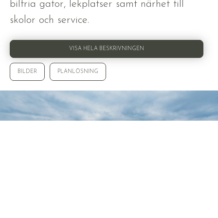
bilfria gator, lekplatser samt närhet till
skolor och service.
VISA HELA BESKRIVNINGEN
BILDER
PLANLÖSNING
VISA ALLA 26 BILDER