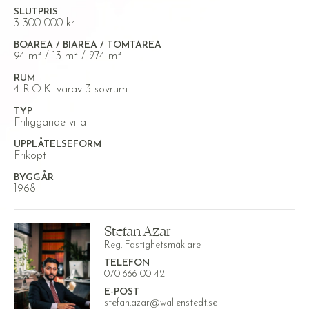
SLUTPRIS
3 300 000 kr
BOAREA / BIAREA / TOMTAREA
94 m² / 13 m² / 274 m²
RUM
4 R.O.K. varav 3 sovrum
TYP
Friliggande villa
UPPLÅTELSEFORM
Friköpt
BYGGÅR
1968
Stefan Azar
Reg. Fastighetsmäklare
TELEFON
070-666 00 42
E-POST
stefan.azar@wallenstedt.se