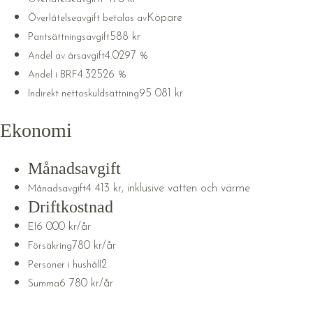
Köpare
Överlåtelseavgift betalas av
588 kr
Pantsättningsavgift
4.0297 %
Andel av årsavgift
4.32526 %
Andel i BRF
95 081 kr
Indirekt nettoskuldsättning
Ekonomi
Månadsavgift
4 413 kr, inklusive vatten och värme
Månadsavgift
Driftkostnad
6 000 kr/år
El
780 kr/år
Försäkring
2
Personer i hushåll
6 780 kr/år
Summa