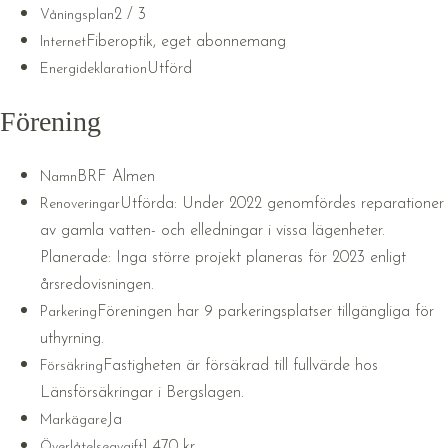
2 / 3
Våningsplan
Fiberoptik, eget abonnemang
Internet
Utförd
Energideklaration
Förening
BRF Almen
Namn
Utförda: Under 2022 genomfördes reparationer
Renoveringar
av gamla vatten- och elledningar i vissa lägenheter.
Planerade: Inga större projekt planeras för 2023 enligt
årsredovisningen.
Föreningen har 9 parkeringsplatser tillgängliga för
Parkering
uthyrning.
Fastigheten är försäkrad till fullvärde hos
Försäkring
Länsförsäkringar i Bergslagen.
Ja
Markägare
1 470 kr
Överlåtelseavgift