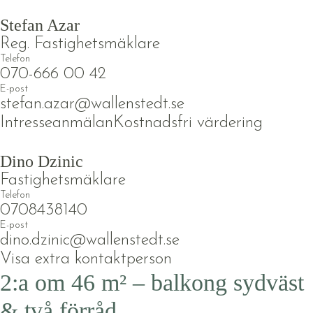
Stefan Azar
Reg. Fastighetsmäklare
Telefon
070-666 00 42
E-post
stefan.azar@wallenstedt.se
Intresseanmälan
Kostnadsfri värdering
Dino Dzinic
Fastighetsmäklare
Telefon
0708438140
E-post
dino.dzinic@wallenstedt.se
Visa extra kontaktperson
2:a om 46 m² – balkong sydväst
& två förråd