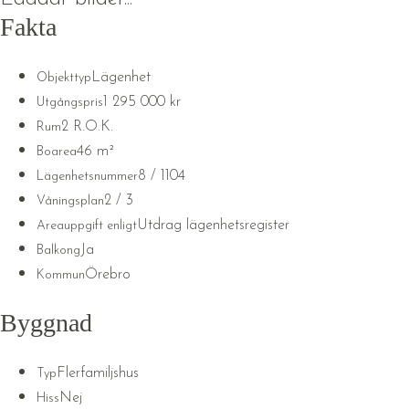
Fakta
Lägenhet
Objekttyp
1 295 000 kr
Utgångspris
2 R.O.K.
Rum
46 m²
Boarea
8 / 1104
Lägenhetsnummer
2 / 3
Våningsplan
Utdrag lägenhetsregister
Areauppgift enligt
Ja
Balkong
Örebro
Kommun
Byggnad
Flerfamiljshus
Typ
Nej
Hiss