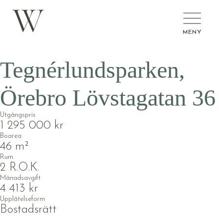
MENY
Tegnérlundsparken,
Örebro
Lövstagatan 36
Utgångspris
1 295 000 kr
Boarea
46 m²
Rum
2 R.O.K.
Månadsavgift
4 413 kr
Upplåtelseform
Bostadsrätt