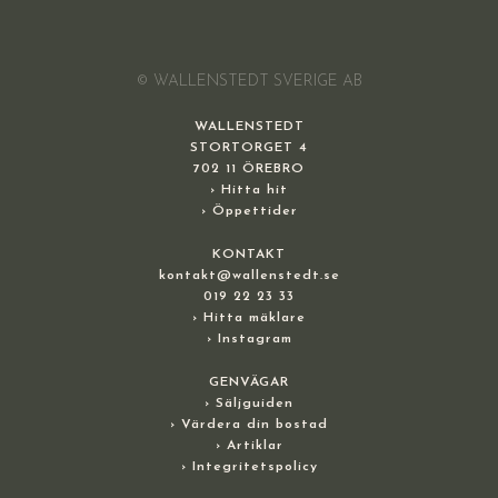
© WALLENSTEDT SVERIGE AB
WALLENSTEDT
STORTORGET 4
702 11 ÖREBRO
› Hitta hit
› Öppettider
KONTAKT
kontakt@wallenstedt.se
019 22 23 33
› Hitta mäklare
› Instagram
GENVÄGAR
› Säljguiden
› Värdera din bostad
› Artiklar
› Integritetspolicy