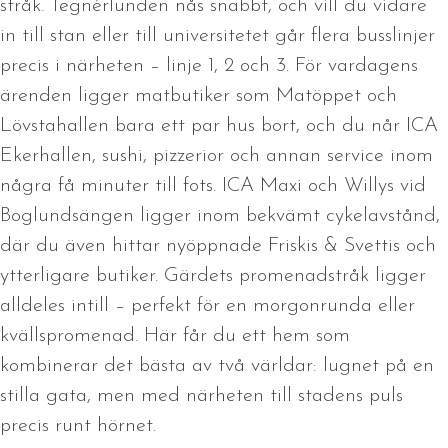
stråk. Tegnérlunden nås snabbt, och vill du vidare
in till stan eller till universitetet går flera busslinjer
precis i närheten – linje 1, 2 och 3. För vardagens
ärenden ligger matbutiker som Matöppet och
Lövstahallen bara ett par hus bort, och du når ICA
Ekerhallen, sushi, pizzerior och annan service inom
några få minuter till fots. ICA Maxi och Willys vid
Boglundsängen ligger inom bekvämt cykelavstånd,
där du även hittar nyöppnade Friskis & Svettis och
ytterligare butiker. Gärdets promenadstråk ligger
alldeles intill – perfekt för en morgonrunda eller
kvällspromenad. Här får du ett hem som
kombinerar det bästa av två världar: lugnet på en
stilla gata, men med närheten till stadens puls
precis runt hörnet.