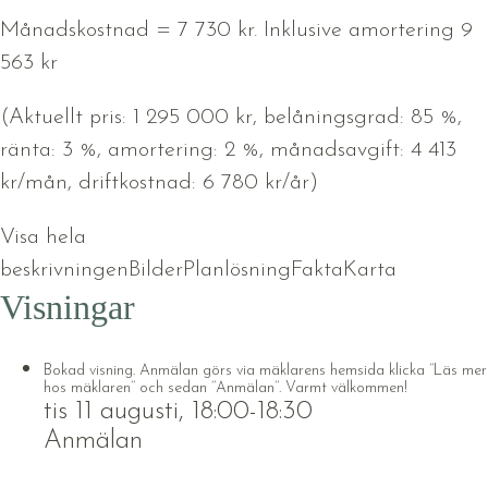
Månadskostnad = 7 730 kr. Inklusive amortering 9
563 kr
(Aktuellt pris: 1 295 000 kr, belåningsgrad: 85 %,
ränta: 3 %, amortering: 2 %, månadsavgift: 4 413
kr/mån, driftkostnad: 6 780 kr/år)
Visa hela
beskrivningen
Bilder
Planlösning
Fakta
Karta
Visningar
Bokad visning. Anmälan görs via mäklarens hemsida klicka ’’Läs mer
hos mäklaren’’ och sedan ’’Anmälan’’. Varmt välkommen!
tis 11 augusti, 18:00-18:30
Anmälan