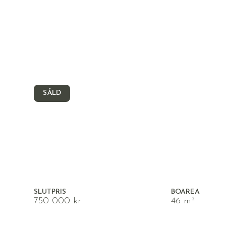
SÅLD
TEGNÉRLUNDSPARKEN, ÖREBRO
Lövstagatan 38
SLUTPRIS
BOAREA
750 000 kr
46 m²
MÅNADSAVGIFT
UPPLÅTELSEFO