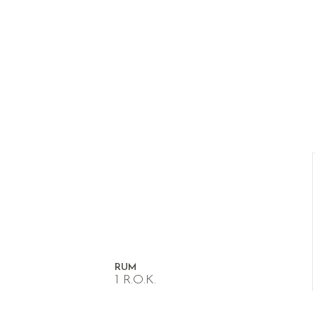
RUM
1 R.O.K.
RM