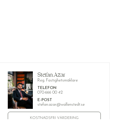
Stefan Azar
Reg. Fastighetsmäklare
TELEFON
070-666 00 42
E-POST
stefan.azar@wallenstedt.se
KOSTNADSFRI VÄRDERING