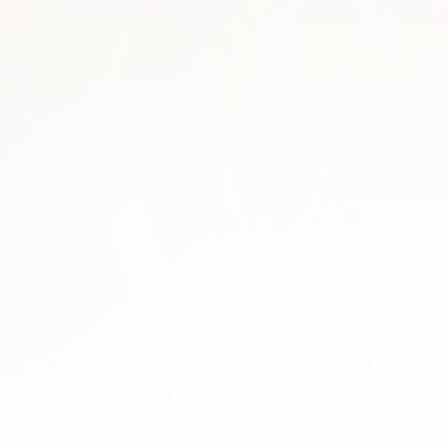
TEGNÉRLUNDSPARKEN, ÖREBRO
Lövstagatan 46E