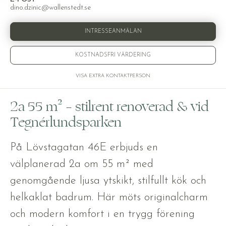
dino.dzinic@wallenstedt.se
INTRESSEANMÄLAN
KOSTNADSFRI VÄRDERING
VISA EXTRA KONTAKTPERSON
2a 55 m² – stilrent renoverad & vid
Tegnérlundsparken
På Lövstagatan 46E erbjuds en
välplanerad 2a om 55 m² med
genomgående ljusa ytskikt, stilfullt kök och
helkaklat badrum. Här möts originalcharm
och modern komfort i en trygg förening