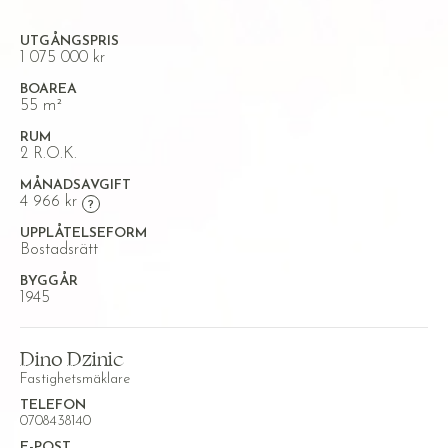
UTGÅNGSPRIS
1 075 000 kr
BOAREA
55 m²
RUM
2 R.O.K.
MÅNADSAVGIFT
4 966 kr
UPPLÅTELSEFORM
Bostadsrätt
BYGGÅR
1945
Dino Dzinic
Fastighetsmäklare
TELEFON
0708438140
E-POST