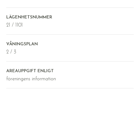
LÄGENHETSNUMMER
21 / 1101
VÅNINGSPLAN
2 / 3
AREAUPPGIFT ENLIGT
föreningens information
BALKONG
Ja
KOMMUN
Örebro