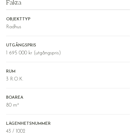
Fakta
OBJEKTTYP
Radhus
UTGÅNGSPRIS
1 695 000 kr (utgångspris)
RUM
3 R.O.K.
BOAREA
80 m²
LÄGENHETSNUMMER
43 / 1002