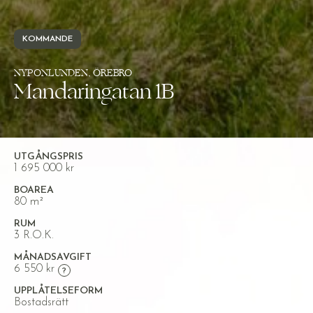
KOMMANDE
NYPONLUNDEN, ÖREBRO
Mandaringatan 1B
UTGÅNGSPRIS
1 695 000 kr
BOAREA
80 m²
RUM
3 R.O.K.
MÅNADSAVGIFT
6 550 kr
UPPLÅTELSEFORM
Bostadsrätt