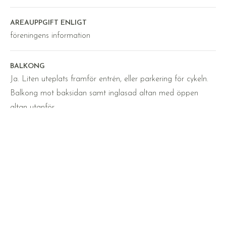
AREAUPPGIFT ENLIGT
föreningens information
BALKONG
Ja. Liten uteplats framför entrén, eller parkering för cykeln.
Balkong mot baksidan samt inglasad altan med öppen
altan utanför.
UTEPLATS
Ja. Liten uteplats framför entrén, eller parkering för cykeln.
Balkong mot baksidan samt inglasad altan med öppen
altan utanför.
PARKERING
Ja. Parkering utanför entrén.