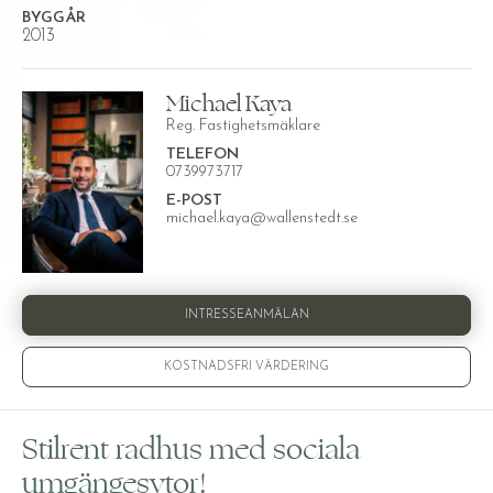
BYGGÅR
2013
Michael Kaya
Reg. Fastighetsmäklare
TELEFON
0739973717
E-POST
michael.kaya@wallenstedt.se
INTRESSEANMÄLAN
KOSTNADSFRI VÄRDERING
Stilrent radhus med sociala
umgängesytor!