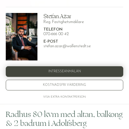
Stefan Azar
Reg. Fastighetsmäklare
TELEFON
070-666 00 42
E-POST
stefan.azar@wallenstedt.se
INTRESSEANMÄLAN
KOSTNADSFRI VÄRDERING
VISA EXTRA KONTAKTPERSON
Radhus 80 kvm med altan, balkong
& 2 badrum i Adolfsberg