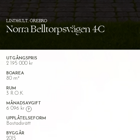
LINDHULT, ÖREBRO
Norra Belltorpsvägen 4C
UTGÅNGSPRIS
2 195 000 kr
BOAREA
80 m²
RUM
3 R.O.K.
MÅNADSAVGIFT
6 096 kr
UPPLÅTELSEFORM
Bostadsrätt
BYGGÅR
2015