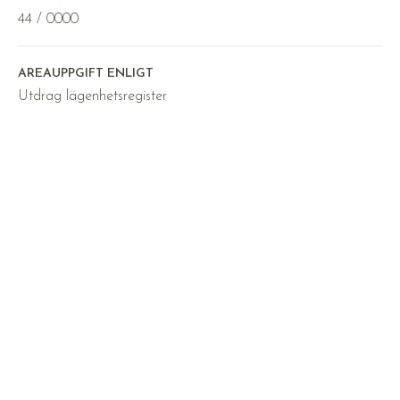
44 / 0000
AREAUPPGIFT ENLIGT
Utdrag lägenhetsregister
BALKONG
Ja
UTEPLATS
Ja
KOMMUN
Örebro
Byggnad