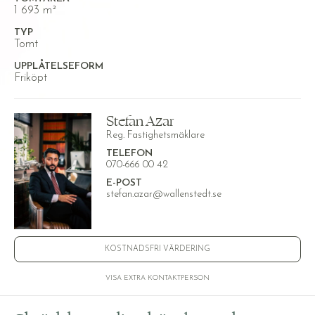
1 693 m²
TYP
Tomt
UPPLÅTELSEFORM
Friköpt
Stefan Azar
Reg. Fastighetsmäklare
TELEFON
070-666 00 42
E-POST
stefan.azar@wallenstedt.se
KOSTNADSFRI VÄRDERING
VISA EXTRA KONTAKTPERSON