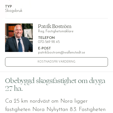
TYP
Skogsbruk
Patrik Boström
Reg. Fastighetsmäklare
TELEFON
070-569 98 45
E-POST
patrik.bostrom@wallenstedt.se
KOSTNADSFRI VÄRDERING
Obebyggd skogsfastighet om dryga
27 ha.
Ca 25 km nordväst om Nora ligger
fastigheten Nora Nyhyttan 8:3. Fastigheten