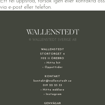
Ett fel uppstod, försök igen eller kontakta oss
via e-post eller telefon.
© WALLENSTEDT SVERIGE AB
WALLENSTEDT
STORTORGET 4
702 11 ÖREBRO
› Hitta hit
› Öppettider
KONTAKT
kontakt@wallenstedt.se
019 22 23 33
› Hitta mäklare
› Instagram
GENVÄGAR