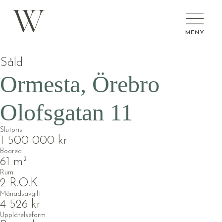
MENY
Såld
Ormesta, Örebro
Olofsgatan 11
Slutpris
1 500 000 kr
Boarea
61 m²
Rum
2 R.O.K.
Månadsavgift
4 526 kr
Upplåtelseform