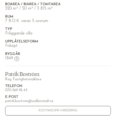
BOAREA / BIAREA / TOMTAREA
320 m² / 50 m² / 3 815 m²
RUM
7 R.O.K. varav 5 sovrum
TYP
Friliggande villa
UPPLÅTELSEFORM
Friköpt
BYGGÅR
1849
Patrik Boström
Reg. Fastighetsmäklare
TELEFON
070-569 98 45
E-POST
patrik.bostrom@wallenstedt.se
KOSTNADSFRI VÄRDERING