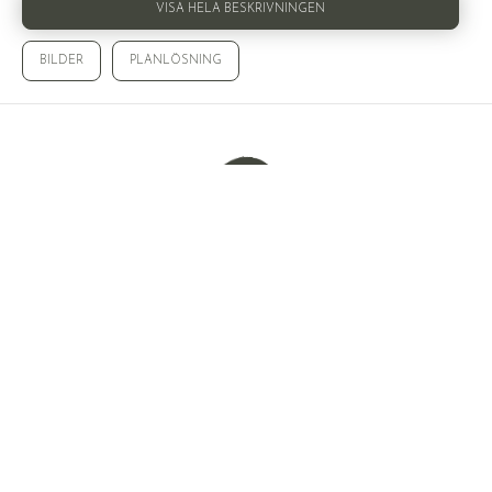
VISA HELA BESKRIVNINGEN
BILDER
PLANLÖSNING
Laddar bilder...
© WALLENSTEDT SVERIGE AB