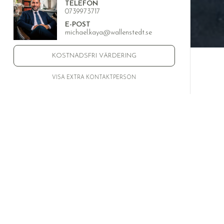
TELEFON
0739973717
E-POST
michael.kaya@wallenstedt.se
KOSTNADSFRI VÄRDERING
VISA EXTRA KONTAKTPERSON