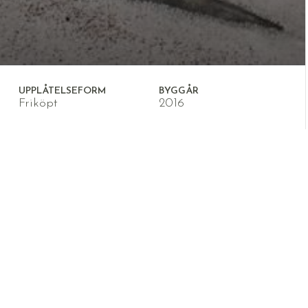
UPPLÅTELSEFORM
BYGGÅR
Friköpt
2016
rum i lugna kvarter
täcker ni denna charmiga bostad från
dratmeter plus ett 20 kvadratmeter stort
järtligt in, där ni möts av en genomtänkt
r familjelivet. Hemmet backas upp med en