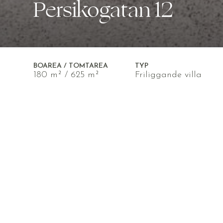
Persikogatan 12
BOAREA / TOMTAREA
TYP
180 m² / 625 m²
Friliggande villa
Rejäl familjevilla med sväng
I ett familjevänligt och tyst kvarter upp
Myresjöhus. Huset omfattar hela 180 kva
isolerat uterum. Persikogatan 12 bjuder h
och snyggt designad interiör, perfekt fö