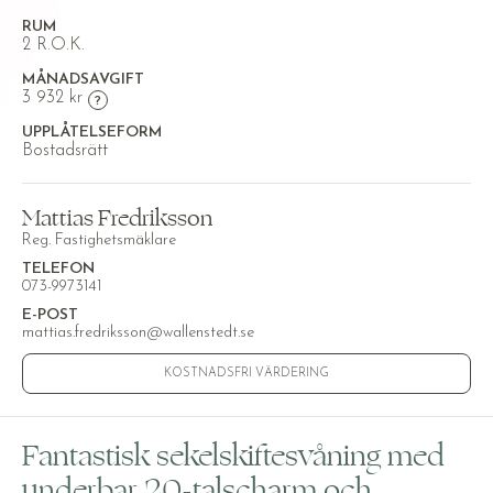
RUM
2 R.O.K.
MÅNADSAVGIFT
3 932 kr
UPPLÅTELSEFORM
Bostadsrätt
Mattias Fredriksson
Reg. Fastighetsmäklare
TELEFON
073-9973141
E-POST
mattias.fredriksson@wallenstedt.se
KOSTNADSFRI VÄRDERING
Fantastisk sekelskiftesvåning med
underbar 20-talscharm och