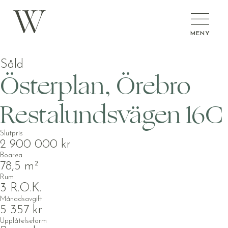
MENY
Såld
Österplan, Örebro
Restalundsvägen 16C
Slutpris
2 900 000 kr
Boarea
78,5 m²
Rum
3 R.O.K.
Månadsavgift
5 357 kr
Upplåtelseform