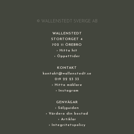
© WALLENSTEDT SVERIGE AB
WALLENSTEDT
STORTORGET 4
702 11 ÖREBRO
› Hitta hit
› Öppettider
KONTAKT
kontakt@wallenstedt.se
019 22 23 33
› Hitta mäklare
› Instagram
GENVÄGAR
› Säljguiden
› Värdera din bostad
› Artiklar
› Integritetspolicy