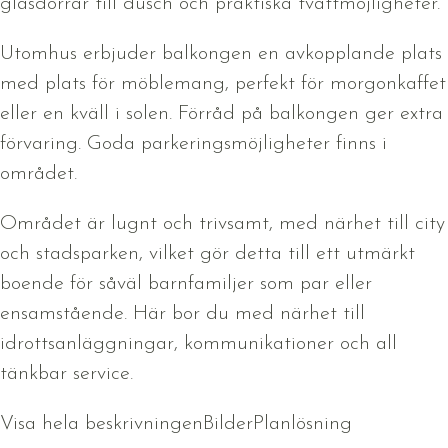
glasdörrar till dusch och praktiska tvättmöjligheter.
Utomhus erbjuder balkongen en avkopplande plats
med plats för möblemang, perfekt för morgonkaffet
eller en kväll i solen. Förråd på balkongen ger extra
förvaring. Goda parkeringsmöjligheter finns i
området.
Området är lugnt och trivsamt, med närhet till city
och stadsparken, vilket gör detta till ett utmärkt
boende för såväl barnfamiljer som par eller
ensamstående. Här bor du med närhet till
idrottsanläggningar, kommunikationer och all
tänkbar service.
Visa hela beskrivningen
Bilder
Planlösning