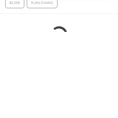
BILDER
PLANLÖSNING
Laddar bilder...
© WALLENSTEDT SVERIGE AB
WALLENSTEDT
STORTORGET 4