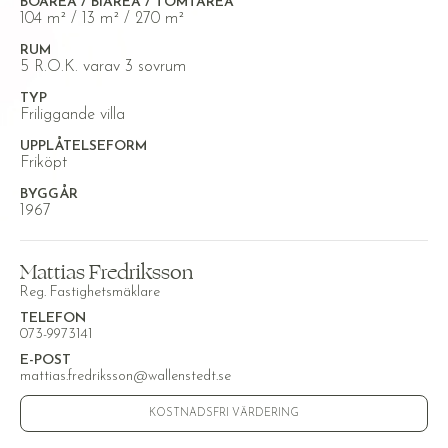
BOAREA / BIAREA / TOMTAREA
104 m² / 13 m² / 270 m²
RUM
5 R.O.K. varav 3 sovrum
TYP
Friliggande villa
UPPLÅTELSEFORM
Friköpt
BYGGÅR
1967
Mattias Fredriksson
Reg. Fastighetsmäklare
TELEFON
073-9973141
E-POST
mattias.fredriksson@wallenstedt.se
KOSTNADSFRI VÄRDERING