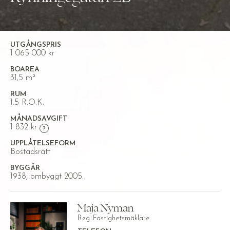
UTGÅNGSPRIS
1 065 000 kr
BOAREA
31,5 m²
RUM
1.5 R.O.K.
MÅNADSAVGIFT
1 832 kr
UPPLÅTELSEFORM
Bostadsrätt
BYGGÅR
1938, ombyggt 2005.
Maja Nyman
Reg. Fastighetsmäklare