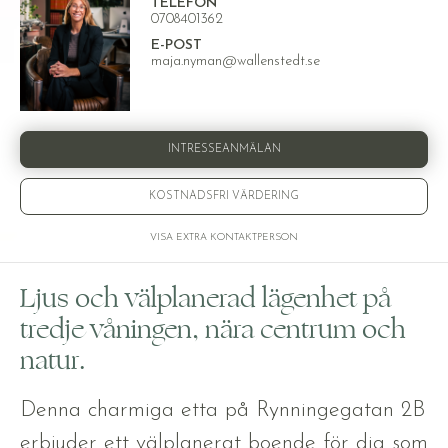
TELEFON
0708401362
E-POST
maja.nyman@wallenstedt.se
INTRESSEANMÄLAN
KOSTNADSFRI VÄRDERING
VISA EXTRA KONTAKTPERSON
Ljus och välplanerad lägenhet på
tredje våningen, nära centrum och
natur.
Denna charmiga etta på Rynningegatan 2B
erbjuder ett välplanerat boende för dig som