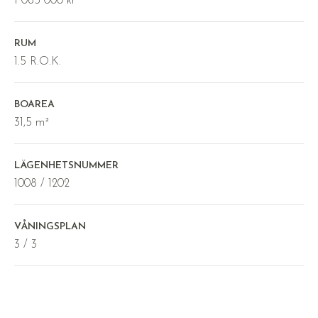
1 065 000 kr
RUM
1.5 R.O.K.
BOAREA
31,5 m²
LÄGENHETSNUMMER
1008 / 1202
VÅNINGSPLAN
3 / 3
AREAUPPGIFT ENLIGT
föreningens information