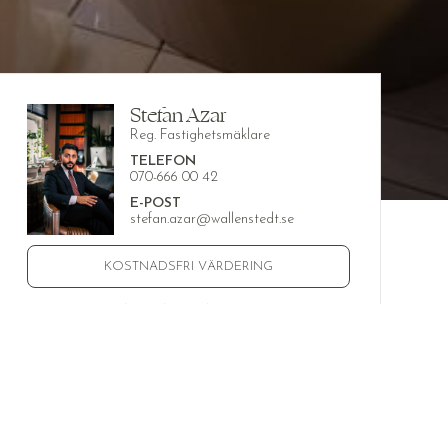
Stefan Azar
Reg. Fastighetsmäklare
TELEFON
070-666 00 42
E-POST
stefan.azar@wallenstedt.se
KOSTNADSFRI VÄRDERING
VISA EXTRA KONTAKTPERSON