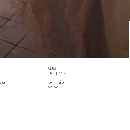
RUM
1.5 R.O.K.
RM
BYGGÅR
2022
malt läge!