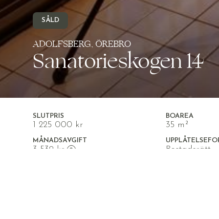
SÅLD
ADOLFSBERG, ÖREBRO
Sanatorieskogen 14
SLUTPRIS
BOAREA
1 225 000 kr
35 m²
MÅNADSAVGIFT
UPPLÅTELSEFO
3 539 kr
Bostadsrätt
Påkostad lägenhet med opti