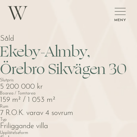
MENY
Såld
Ekeby-Almby,
Örebro
Sikvägen 30
Slutpris
5 200 000 kr
Boarea / Tomtarea
159 m² / 1 053 m²
Rum
7 R.O.K. varav 4 sovrum
Typ
Friliggande villa
Upplåtelseform