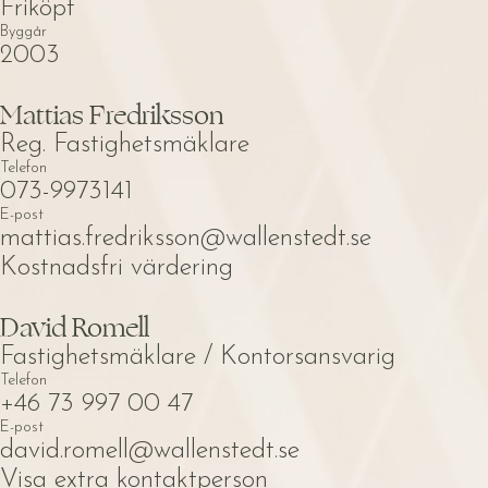
Friköpt
Byggår
2003
Mattias Fredriksson
Reg. Fastighetsmäklare
Telefon
073-9973141
E-post
mattias.fredriksson@wallenstedt.se
Kostnadsfri värdering
David Romell
Fastighetsmäklare / Kontorsansvarig
Telefon
+46 73 997 00 47
E-post
david.romell@wallenstedt.se
Visa extra kontaktperson