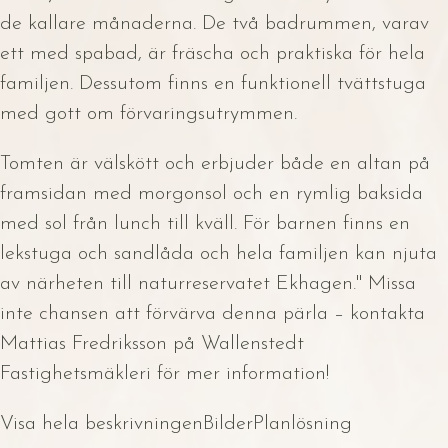
de kallare månaderna. De två badrummen, varav
ett med spabad, är fräscha och praktiska för hela
familjen. Dessutom finns en funktionell tvättstuga
med gott om förvaringsutrymmen.
Tomten är välskött och erbjuder både en altan på
framsidan med morgonsol och en rymlig baksida
med sol från lunch till kväll. För barnen finns en
lekstuga och sandlåda och hela familjen kan njuta
av närheten till naturreservatet Ekhagen." Missa
inte chansen att förvärva denna pärla – kontakta
Mattias Fredriksson på Wallenstedt
Fastighetsmäkleri för mer information!
Visa hela beskrivningen
Bilder
Planlösning