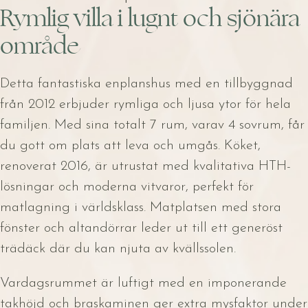
Rymlig villa i lugnt och sjönära
område
Detta fantastiska enplanshus med en tillbyggnad
från 2012 erbjuder rymliga och ljusa ytor för hela
familjen. Med sina totalt 7 rum, varav 4 sovrum, får
du gott om plats att leva och umgås. Köket,
renoverat 2016, är utrustat med kvalitativa HTH-
lösningar och moderna vitvaror, perfekt för
matlagning i världsklass. Matplatsen med stora
fönster och altandörrar leder ut till ett generöst
trädäck där du kan njuta av kvällssolen.
Vardagsrummet är luftigt med en imponerande
takhöjd och braskaminen ger extra mysfaktor under