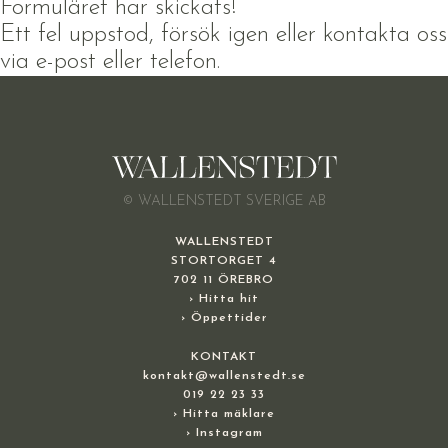
Formuläret har skickats!
Ett fel uppstod, försök igen eller kontakta oss
via e-post eller telefon.
© WALLENSTEDT SVERIGE AB
WALLENSTEDT
STORTORGET 4
702 11 ÖREBRO
› Hitta hit
› Öppettider
KONTAKT
kontakt@wallenstedt.se
019 22 23 33
› Hitta mäklare
› Instagram