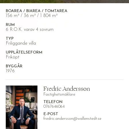
BOAREA / BIAREA / TOMTAREA
156 m² / 36 m² / 1 804 m²
RUM
6 R.O.K. varav 4 sovrum
TYP
Friliggande villa
UPPLÅTELSEFORM
Friköpt
BYGGÅR
1976
Fredric Andersson
Fastighetsmäklare
TELEFON
0767646064
E-POST
fredric.andersson@wallenstedt.se