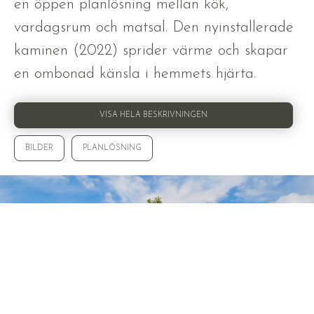
en öppen planlösning mellan kök,
vardagsrum och matsal. Den nyinstallerade
kaminen (2022) sprider värme och skapar
en ombonad känsla i hemmets hjärta.
VISA HELA BESKRIVNINGEN
BILDER
PLANLÖSNING
VISA ALLA 38 BILDER