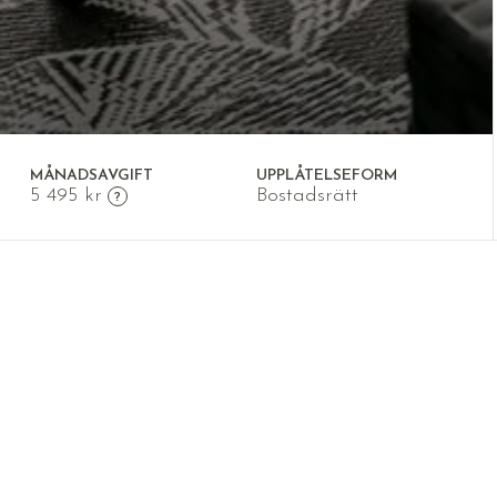
MÅNADSAVGIFT
UPPLÅTELSEFORM
5 495 kr
Bostadsrätt
 ansvarig mäklare för att boka en
 nyligen renoverade, tre-rummare med kök
ska och familjevänliga Solhaga, granne