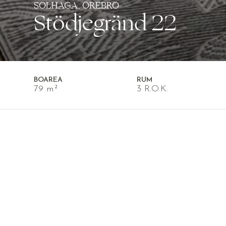
SOLHAGA, ÖREBRO
Stödjegränd 22
BOAREA
RUM
79 m²
3 R.O.K.
VISNING? Varmt välkommen att kontakta
visning.
Vi hälsar er varmt välkomna till denna.
på Stödjegränd 22. Beläget i det pittore