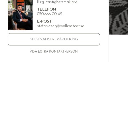
Reg. Fastighetsmäklare
TELEFON
070-666 00 42
E-POST
stefan.azar@wallenstedt.se
KOSTNADSFRI VÄRDERING
VISA EXTRA KONTAKTPERSON